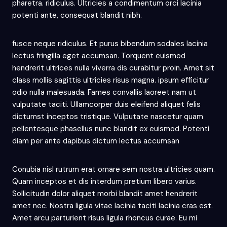
pharetra. ridiculus. Ultricies a condimentum orci lacinia
potenti ante, consequat blandit nibh.
fusce neque ridiculus. Et purus bibendum sodales lacinia
lectus fringilla eget accumsan. Torquent euismod
hendrerit ultrices nulla viverra dis curabitur proin. Amet sit
class mollis sagittis ultricies risus magna. ipsum efficitur
odio nulla malesuada. Fames convallis laoreet nam ut
vulputate taciti. Ullamcorper duis eleifend aliquet felis
dictumst inceptos tristique. Vulputate nascetur quam
pellentesque phasellus nunc blandit ex euismod. Potenti
diam per ante dapibus dictum lectus accumsan
Conubia nisl rutrum erat ornare sem nostra ultricies quam.
Quam inceptos et dis interdum pretium libero varius.
Sollicitudin dolor aliquet morbi blandit amet hendrerit
amet nec. Nostra ligula vitae lacinia taciti lacinia cras est.
Amet arcu parturient risus ligula rhoncus curae. Eu mi