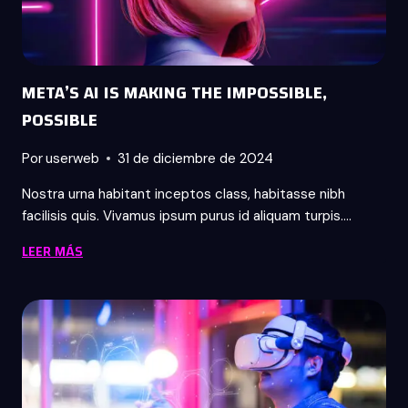
META’S AI IS MAKING THE IMPOSSIBLE,
POSSIBLE
Por
userweb
31 de diciembre de 2024
Nostra urna habitant inceptos class, habitasse nibh
facilisis quis. Vivamus ipsum purus id aliquam turpis….
META’S
LEER MÁS
AI
IS
MAKING
THE
IMPOSSIBLE,
POSSIBLE