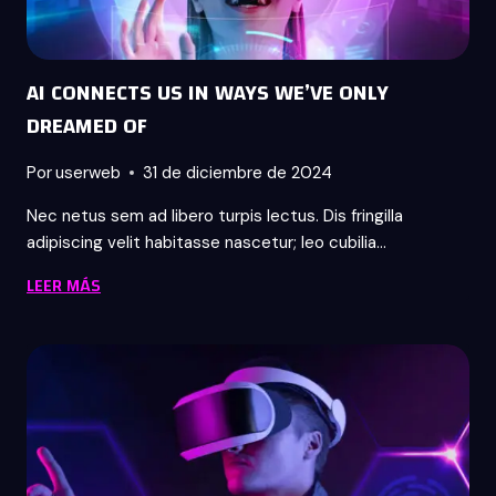
AI CONNECTS US IN WAYS WE’VE ONLY
DREAMED OF
Por
userweb
31 de diciembre de 2024
Nec netus sem ad libero turpis lectus. Dis fringilla
adipiscing velit habitasse nascetur; leo cubilia…
AI
LEER MÁS
CONNECTS
US
IN
WAYS
WE’VE
ONLY
DREAMED