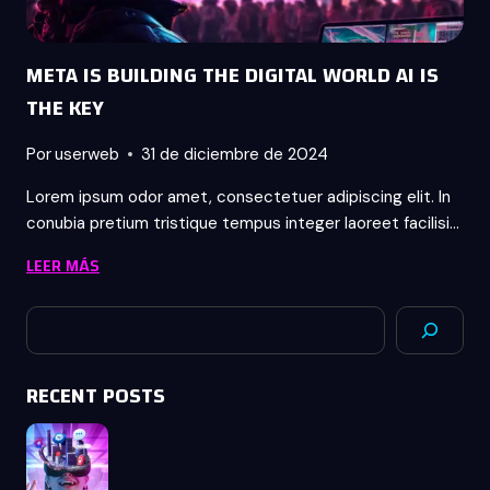
META IS BUILDING THE DIGITAL WORLD AI IS
THE KEY
Por
userweb
31 de diciembre de 2024
Lorem ipsum odor amet, consectetuer adipiscing elit. In
conubia pretium tristique tempus integer laoreet facilisi…
META
LEER MÁS
IS
BUILDING
Buscar
THE
DIGITAL
RECENT POSTS
WORLD
AI
IS
THE