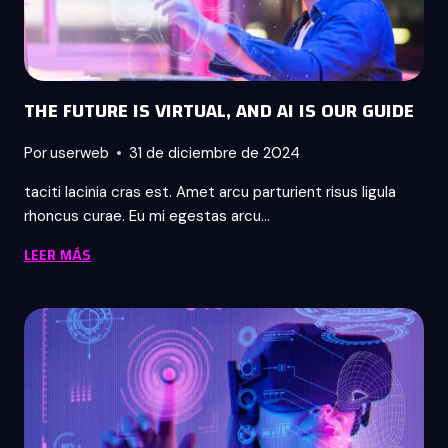
THE FUTURE IS VIRTUAL, AND AI IS OUR GUIDE
Por
userweb
31 de diciembre de 2024
taciti lacinia cras est. Amet arcu parturient risus ligula
rhoncus curae. Eu mi egestas arcu…
THE
LEER MÁS
FUTURE
IS
VIRTUAL,
AND
AI
IS
OUR