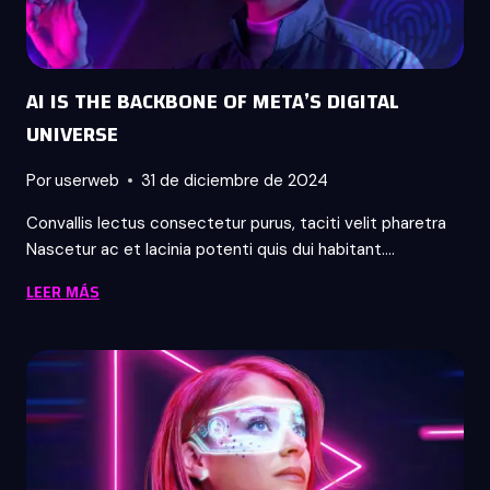
OF
AI IS THE BACKBONE OF META’S DIGITAL
UNIVERSE
Por
userweb
31 de diciembre de 2024
Convallis lectus consectetur purus, taciti velit pharetra
Nascetur ac et lacinia potenti quis dui habitant….
AI
LEER MÁS
IS
THE
BACKBONE
OF
META’S
DIGITAL
UNIVERSE