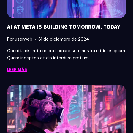
GUIDE
AI AT META IS BUILDING TOMORROW, TODAY
Por
userweb
31 de diciembre de 2024
Conubia nisl rutrum erat ornare sem nostra ultricies quam.
Quam inceptos et dis interdum pretium…
AI
LEER MÁS
AT
META
IS
BUILDING
TOMORROW,
TODAY